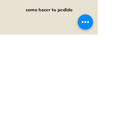
como hacer tu pedido
Ayuda
Preguntas frecuentes
Pagos y
envíos
Términos y condiciones
Política de privacidad
Política de cookies