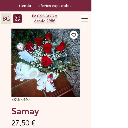
tienda
ofertas especiales
PACKS BODA
desde 295€
SKU: 0160
Samay
Precio
27,50 €