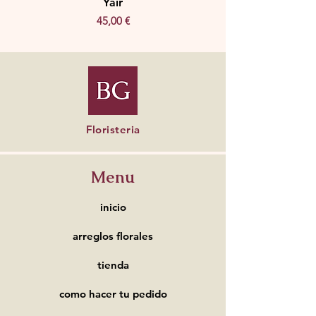
Yair
Precio
45,00 €
Floristeria
Menu
inicio
arreglos florales
tienda
como hacer tu pedido