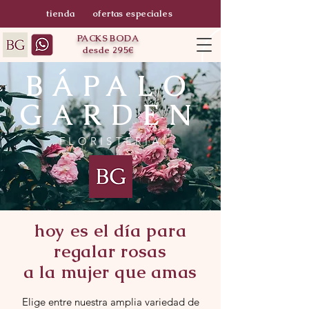
tienda
ofertas especiales
PACKS BODA
desde 295€
BÁPALO
GARDEN
FLORISTERÍA
hoy es el día para
regalar rosas
a la mujer que amas
Elige entre nuestra amplia variedad de