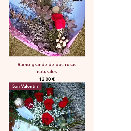
Ramo grande de dos rosas
naturales
Precio
12,00 €
San Valentín