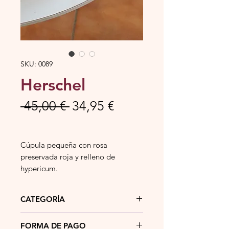
SKU: 0089
Herschel
Precio
Precio
 45,00 € 
34,95 €
de
oferta
Cúpula pequeña con rosa
preservada roja y relleno de
hypericum.
CATEGORÍA
Rosa natural liofilizada.
FORMA DE PAGO