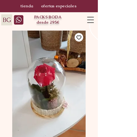
tienda
ofertas especiales
PACKS BODA
desde 295€