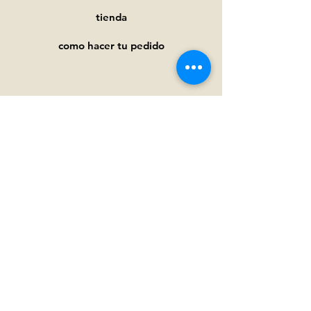
tienda
como hacer tu pedido
Ayuda
Preguntas frecuentes
Pagos y
envíos
Términos y condiciones
Política de privacidad
Política de cookies