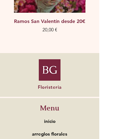
Ramos San Valentín desde 20€
Ramos San Valentín de
Precio
20,00 €
Floristeria
Menu
inicio
arreglos florales