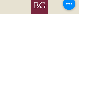
Floristeria
Menu
inicio
arreglos florales
tienda
como hacer tu pedido
Ayuda