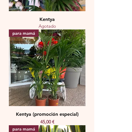
Kentya
Agotado
para mamá
Kentya (promoción especial)
Precio
45,00 €
para mamá