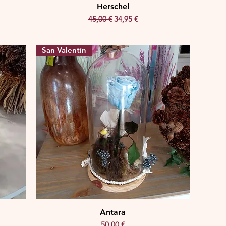
Herschel
ta
Precio
Precio de oferta
45,00 €
34,95 €
San Valentín
Antara
Precio
50,00 €