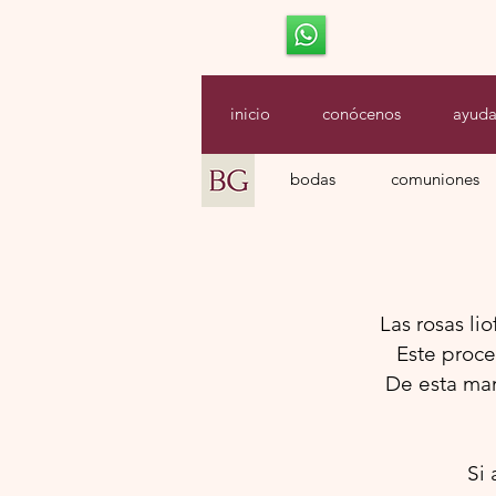
inicio
conócenos
ayud
bodas
comuniones
Las rosas li
Este proce
De esta man
Si