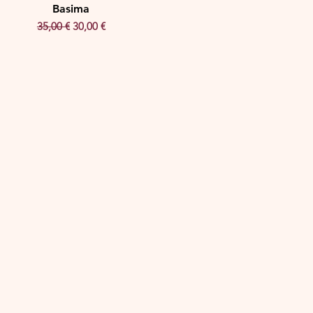
Basima
Precio
Precio de oferta
35,00 €
30,00 €