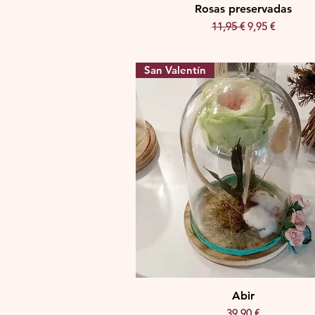
Rosas preservadas
Precio
Precio de ofer
11,95 €
9,95 €
San Valentín
Abir
Precio
39,90 €