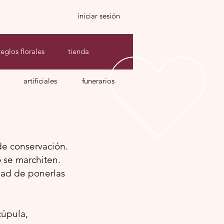
iniciar sesión
reglos florales
tienda
artificiales
funerarios
de conservación.
o se marchiten.
dad de ponerlas
cúpula,