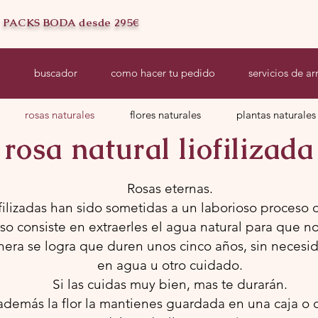
PACKS BODA desde 295€
a
buscador
como hacer tu pedido
servicios de ar
rosas naturales
flores naturales
plantas naturales
rosa natural liofilizada
Rosas eternas.
ofilizadas han sido sometidas a un laborioso proceso 
so consiste en extraerles el agua natural para que n
era se logra que duren unos cinco años, sin necesi
en agua u otro cuidado.
Si las cuidas muy bien, mas te durarán.
 además la flor la mantienes guardada en una caja o 