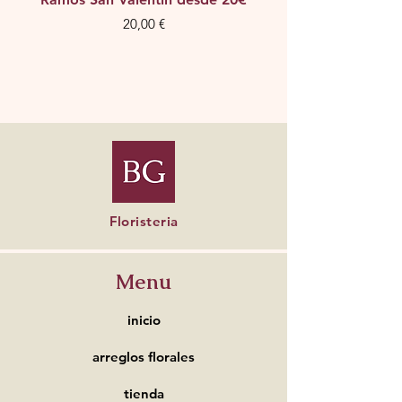
Precio
20,00 €
Floristeria
Menu
inicio
arreglos florales
tienda