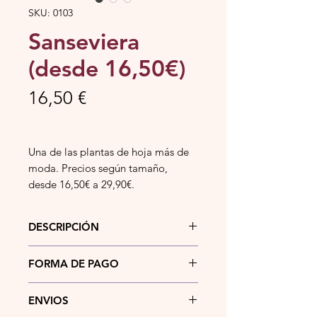
SKU: 0103
Sanseviera
(desde 16,50€)
Precio
16,50 €
Una de las plantas de hoja más de
moda. Precios según tamaño,
desde 16,50€ a 29,90€.
DESCRIPCIÓN
Una de las plantas de hoja más de
FORMA DE PAGO
moda. Precios según tamaño,
desde 16,50€ a 29,90€.
Actualmente puedes pagar tu
ENVIOS
pedido mediante
bizum
,