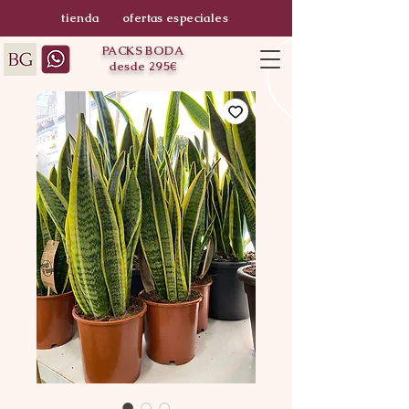
tienda
ofertas especiales
PACKS BODA
desde 295€