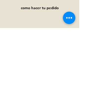
como hacer tu pedido
Ayuda
Preguntas frecuentes
Pagos y
envíos
Términos y condiciones
Política de privacidad
Política de cookies