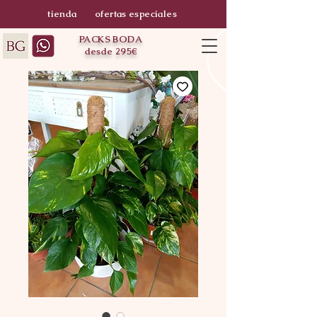
tienda
ofertas especiales
PACKS BODA
desde 295€