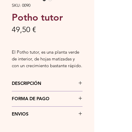
SKU: 0090
Potho tutor
Precio
49,50 €
El Potho tutor, es una planta verde
de interior, de hojas matizadas y
con un crecimiento bastante rápido.
DESCRIPCIÓN
El Potho tutor, es una planta verde
FORMA DE PAGO
de interior, de hojas matizadas y
con un crecimiento bastante rápido.
Actualmente puedes pagar tu
ENVIOS
pedido mediante
bizum
,
transferencia bancaria
, en
efectivo
o
Si la dirección de entrega del
tarjeta
bancaria en el momento de
pedido se encuentra en la localidad