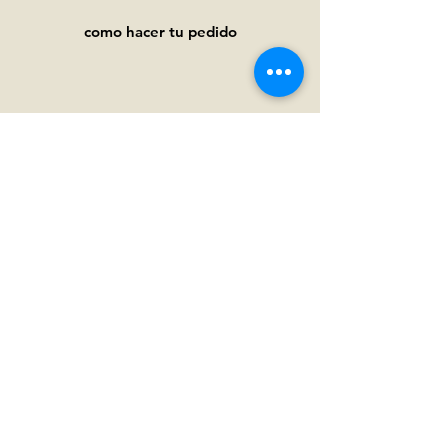
como hacer tu pedido
Ayuda
Preguntas frecuentes
Pagos y
envíos
Términos y condiciones
Política de privacidad
Política de cookies