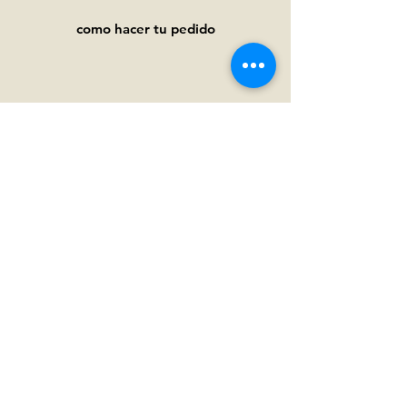
como hacer tu pedido
Ayuda
Preguntas frecuentes
Pagos y
envíos
Términos y condiciones
Política de privacidad
Política de cookies