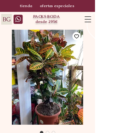
tienda
ofertas especiales
PACKS BODA
desde 295€