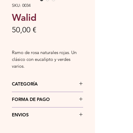
SKU: 0034
Walid
Precio
50,00 €
Ramo de rosa naturales rojas. Un
clásico con eucalipto y verdes
varios.
CATEGORÍA
Ramos de rosas naturales.
FORMA DE PAGO
Actualmente puedes pagar tu
ENVIOS
pedido mediante
bizum
,
transferencia bancaria
, en
efectivo
o
Si la dirección de entrega del
tarjeta
bancaria en el momento de
pedido se encuentra en la localidad