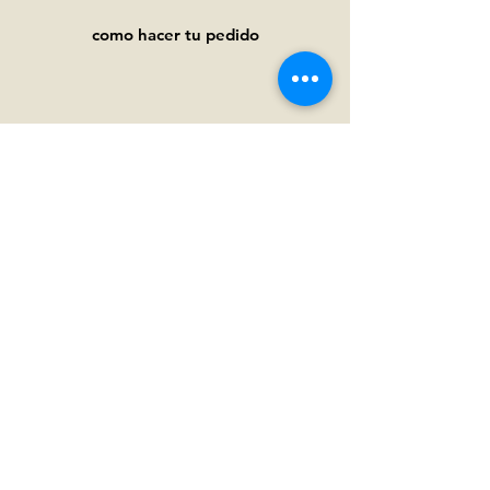
como hacer tu pedido
Ayuda
Preguntas frecuentes
Pagos y
envíos
Términos y condiciones
Política de privacidad
Política de cookies