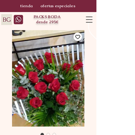
tienda
ofertas especiales
PACKS BODA
desde 295€