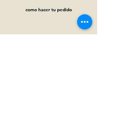
como hacer tu pedido
Ayuda
Preguntas frecuentes
Pagos y
envíos
Términos y condiciones
Política de privacidad
Política de cookies