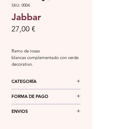
SKU: 0004
Jabbar
Precio
27,00 €
Ramo de rosas
blancas complementado con verde
decorativo.
CATEGORÍA
Ramo de rosas naturales.
FORMA DE PAGO
Actualmente puedes pagar tu
ENVIOS
pedido mediante
bizum
,
transferencia bancaria
, en
efectivo
o
Si la dirección de entrega del
tarjeta
bancaria en el momento de
pedido se encuentra en la localidad