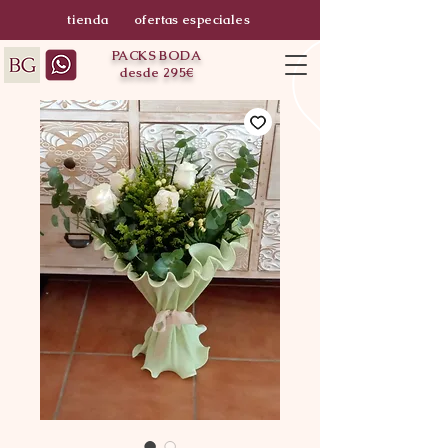
tienda
ofertas especiales
PACKS BODA
desde 295€