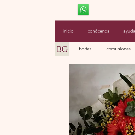
inicio
conócenos
ayud
bodas
comuniones