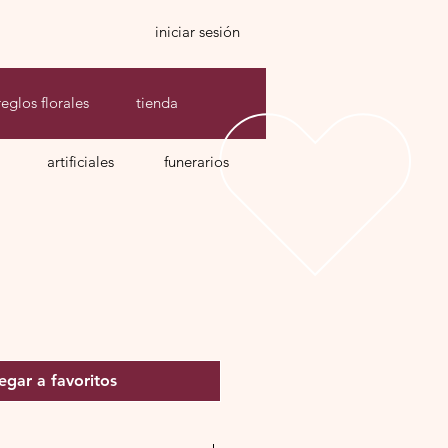
iniciar sesión
reglos florales
tienda
artificiales
funerarios
io
egar a favoritos