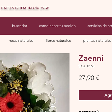
PACKS BODA desde 295€
a
buscador
como hacer tu pedido
servicios de ar
rosas naturales
flores naturales
plantas naturales
Zaenni
SKU: 0163
Prec
27,90 €
Agr