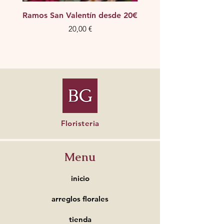
Ramos San Valentín desde 20€
Ramos San Valentín de
Precio
20,00 €
Floristeria
Menu
inicio
arreglos florales
tienda