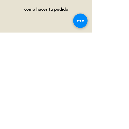
como hacer tu pedido
Ayuda
Preguntas frecuentes
Pagos y
envíos
Términos y condiciones
Política de privacidad
Política de cookies