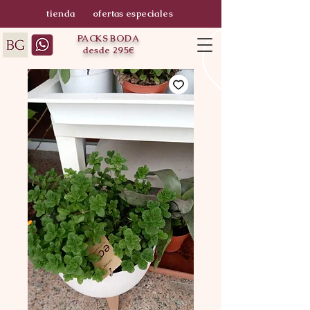
tienda
ofertas especiales
PACKS BODA
desde 295€