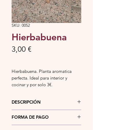
SKU: 0052
Hierbabuena
Precio
3,00 €
Hierbabuena. Planta aromatica
perfecta. Ideal para interior y
cocinar y por solo 3€.
DESCRIPCIÓN
Hierbabuena. Planta aromatica
FORMA DE PAGO
perfecta. Ideal para interior y
cocinar y por solo 3€.
Actualmente puedes pagar tu