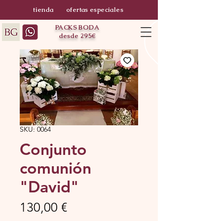
tienda
ofertas especiales
PACKS BODA
desde 295€
SKU: 0064
Conjunto
comunión
"David"
Precio
130,00 €