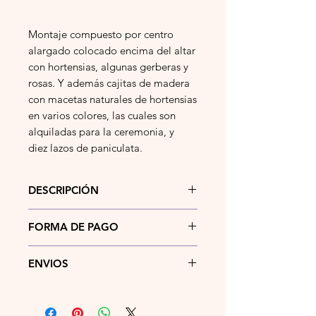
Montaje compuesto por centro
alargado colocado encima del altar
con hortensias, algunas gerberas y
rosas. Y además cajitas de madera
con macetas naturales de hortensias
en varios colores, las cuales son
alquiladas para la ceremonia, y
diez lazos de paniculata.
DESCRIPCIÓN
Montaje compuesto por centro
FORMA DE PAGO
alargado colocado encima del altar
con hortensias, algunas gerberas y
Actualmente puedes pagar tu
rosas. Y además cajitas de madera
ENVIOS
pedido mediante
bizum
,
con macetas naturales de hortensias
transferencia bancaria
, en
efectivo
o
Si la dirección de entrega del
en varios colores, las cuales son
tarjeta
bancaria en el momento de
pedido se encuentra en la localidad
alquiladas para la ceremonia, y
la entrega.