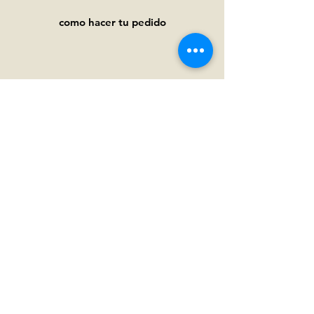
como hacer tu pedido
Ayuda
Preguntas frecuentes
Pagos y
envíos
Términos y condiciones
Política de privacidad
Política de cookies