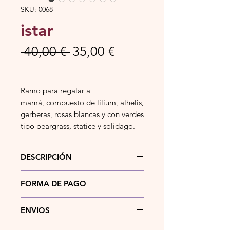
SKU: 0068
istar
Precio
Precio
 40,00 € 
35,00 €
de
oferta
Ramo para regalar a
mamá, compuesto de lilium, alhelis,
gerberas, rosas blancas y con verdes
tipo beargrass, statice y solidago.
DESCRIPCIÓN
Precioso ramo para regalar a mamá
FORMA DE PAGO
en su día especial, compuesto de
lilium, alhelis, gerberas, rosas
Actualmente puedes pagar tu
blancas y con verdes tipo beargrass,
ENVIOS
pedido mediante
bizum
,
statice y solidago.
transferencia bancaria
, en
efectivo
o
Si la dirección de entrega del