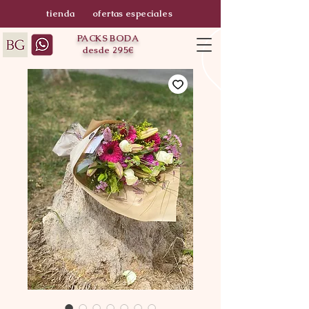
tienda
ofertas especiales
PACKS BODA
desde 295€