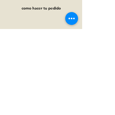
como hacer tu pedido
Ayuda
Preguntas frecuentes
Pagos y
envíos
Términos y condiciones
Política de privacidad
Política de cookies