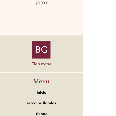
Precio
20,00 €
Floristeria
Menu
inicio
arreglos florales
tienda