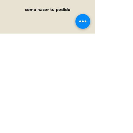
como hacer tu pedido
Ayuda
Preguntas frecuentes
Pagos y
envíos
Términos y condiciones
Política de privacidad
Política de cookies