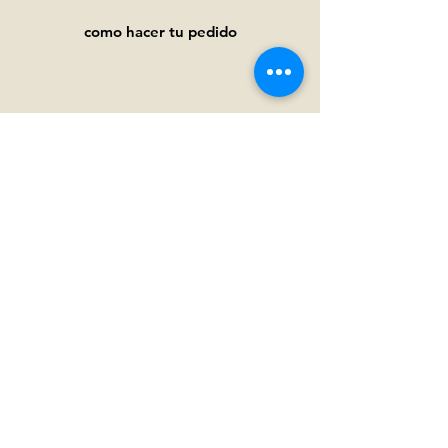
como hacer tu pedido
Ayuda
Preguntas frecuentes
Pagos y
envíos
Términos y condiciones
Política de privacidad
Política de cookies