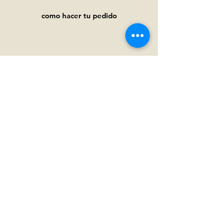
como hacer tu pedido
Ayuda
Preguntas frecuentes
Pagos y
envíos
Términos y condiciones
Política de privacidad
Política de cookies