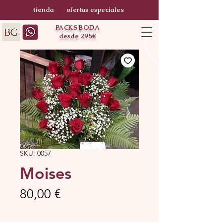
tienda
ofertas especiales
PACKS BODA
desde 295€
SKU: 0057
Moises
Precio
80,00 €