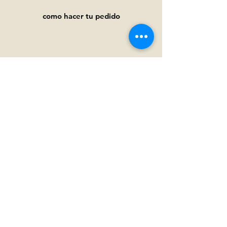
como hacer tu pedido
Ayuda
Preguntas frecuentes
Pagos y
envíos
Términos y condiciones
Política de privacidad
Política de cookies