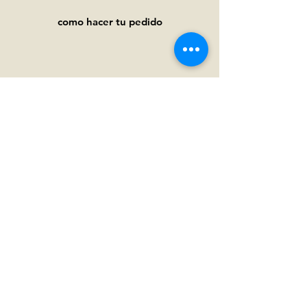
como hacer tu pedido
Ayuda
Preguntas frecuentes
Pagos y
envíos
Términos y condiciones
Política de privacidad
Política de cookies