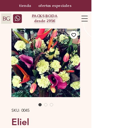
tienda
ofertas especiales
PACKS BODA
desde 295€
SKU: 0045
Eliel