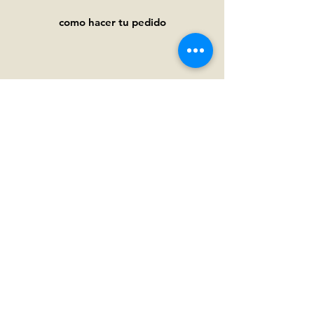
como hacer tu pedido
Ayuda
Preguntas frecuentes
Pagos y
envíos
Términos y condiciones
Política de privacidad
Política de cookies