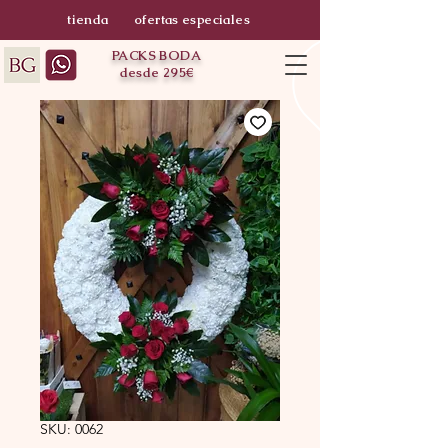
tienda
ofertas especiales
PACKS BODA
desde 295€
SKU: 0062