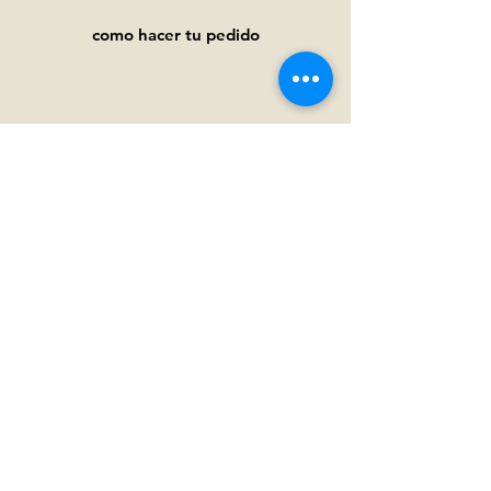
como hacer tu pedido
Ayuda
Preguntas frecuentes
Pagos y
envíos
Términos y condiciones
Política de privacidad
Política de cookies