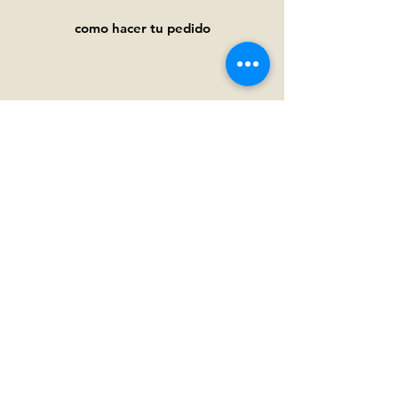
como hacer tu pedido
Ayuda
Preguntas frecuentes
Pagos y
envíos
Términos y condiciones
Política de privacidad
Política de cookies