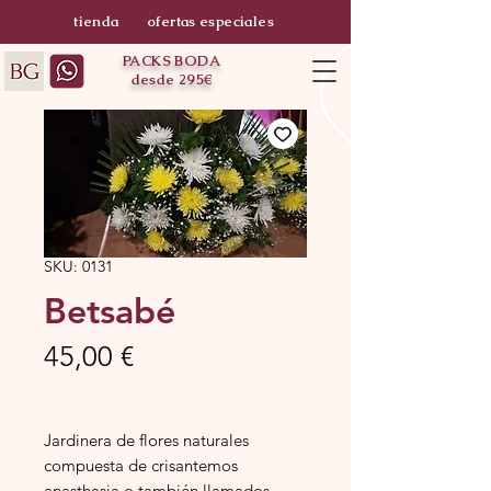
tienda
ofertas especiales
PACKS BODA
desde 295€
SKU: 0131
Betsabé
Precio
45,00 €
Jardinera de flores naturales
compuesta de crisantemos
anasthasia o también llamados